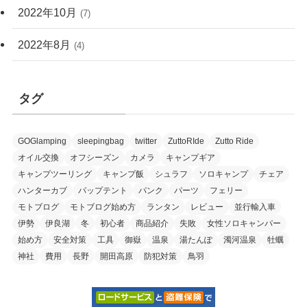
2022年10月
(7)
2022年8月
(4)
タグ
GOGlamping
sleepingbag
twitter
ZuttoRIde
Zutto Ride
オイル交換
オフシーズン
カメラ
キャンプギア
キャンプツーリング
キャンプ飯
シュラフ
ソロキャンプ
チェア
ハンターカブ
パップテント
パンク
パーツ
フェリー
モトブログ
モトブログ始め方
ランタン
レビュー
並行輸入車
伊勢
伊良湖
冬
初心者
商品紹介
失敗
女性ソロキャンパー
始め方
安全対策
工具
御嶽
温泉
湯たんぽ
濁河温泉
牡蠣
神社
費用
長野
開田高原
防犯対策
鳥羽