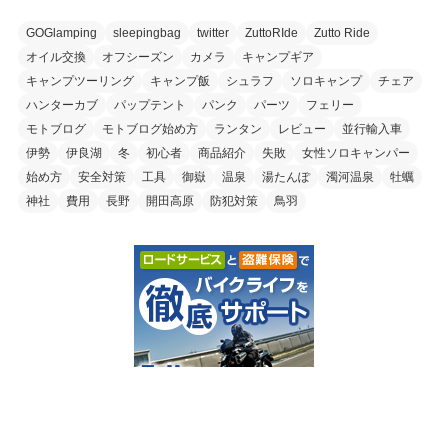
GOGlamping
sleepingbag
twitter
ZuttoRIde
Zutto Ride
オイル交換
オフシーズン
カメラ
キャンプギア
キャンプツーリング
キャンプ飯
シュラフ
ソロキャンプ
チェア
ハンターカブ
パップテント
パンク
パーツ
フェリー
モトブログ
モトブログ始め方
ランタン
レビュー
並行輸入車
伊勢
伊良湖
冬
初心者
商品紹介
失敗
女性ソロキャンパー
始め方
安全対策
工具
御嶽
温泉
湯たんぽ
濁河温泉
牡蠣
神社
費用
長野
開田高原
防犯対策
鳥羽