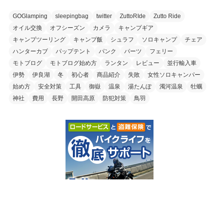
GOGlamping
sleepingbag
twitter
ZuttoRIde
Zutto Ride
オイル交換
オフシーズン
カメラ
キャンプギア
キャンプツーリング
キャンプ飯
シュラフ
ソロキャンプ
チェア
ハンターカブ
パップテント
パンク
パーツ
フェリー
モトブログ
モトブログ始め方
ランタン
レビュー
並行輸入車
伊勢
伊良湖
冬
初心者
商品紹介
失敗
女性ソロキャンパー
始め方
安全対策
工具
御嶽
温泉
湯たんぽ
濁河温泉
牡蠣
神社
費用
長野
開田高原
防犯対策
鳥羽