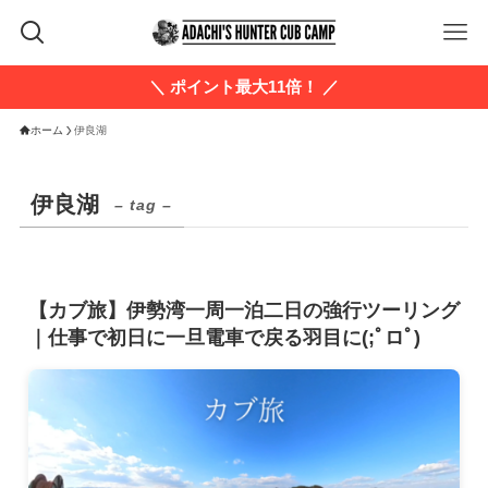
＼ ポイント最大11倍！ ／
ホーム
伊良湖
伊良湖
– tag –
【カブ旅】伊勢湾一周一泊二日の強行ツーリング
｜仕事で初日に一旦電車で戻る羽目に(;ﾟロﾟ)