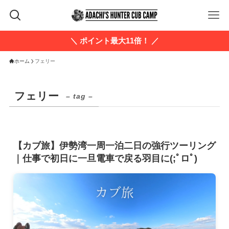
＼ ポイント最大11倍！ ／
ホーム
フェリー
フェリー
– tag –
【カブ旅】伊勢湾一周一泊二日の強行ツーリング
｜仕事で初日に一旦電車で戻る羽目に(;ﾟロﾟ)