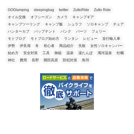
GOGlamping
sleepingbag
twitter
ZuttoRIde
Zutto Ride
オイル交換
オフシーズン
カメラ
キャンプギア
キャンプツーリング
キャンプ飯
シュラフ
ソロキャンプ
チェア
ハンターカブ
パップテント
パンク
パーツ
フェリー
モトブログ
モトブログ始め方
ランタン
レビュー
並行輸入車
伊勢
伊良湖
冬
初心者
商品紹介
失敗
女性ソロキャンパー
始め方
安全対策
工具
御嶽
温泉
湯たんぽ
濁河温泉
牡蠣
神社
費用
長野
開田高原
防犯対策
鳥羽