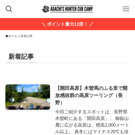
＼ ポイント最大11倍！ ／
ホーム
新着記事
新着記事
【開田高原】木曽馬のふる里で開
放感抜群の高原ツーリング（長
野）
今回ご紹介するスポットは、長野県
木曽町にある「開田高原」。 御嶽山
麓に広がる高原は、標高1,000メート
ル以上。 真冬にはマイナス20℃も珍