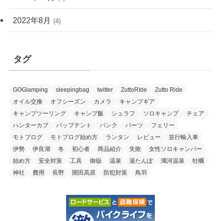
2022年8月
(4)
タグ
GOGlamping
sleepingbag
twitter
ZuttoRIde
Zutto Ride
オイル交換
オフシーズン
カメラ
キャンプギア
キャンプツーリング
キャンプ飯
シュラフ
ソロキャンプ
チェア
ハンターカブ
パップテント
パンク
パーツ
フェリー
モトブログ
モトブログ始め方
ランタン
レビュー
並行輸入車
伊勢
伊良湖
冬
初心者
商品紹介
失敗
女性ソロキャンパー
始め方
安全対策
工具
御嶽
温泉
湯たんぽ
濁河温泉
牡蠣
神社
費用
長野
開田高原
防犯対策
鳥羽