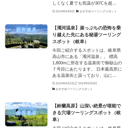
しくなく夏でも気温が30℃を超…
2024年6月8日
おすすめツーリングスポット
【濁河温泉】崖っぷちの恐怖を乗
り越えた先にある秘湯ツーリング
スポット（岐阜）
今回ご紹介するスポットは、岐阜県
高山市にある「濁河温泉」。 標高
1,800mに所在する温泉街で御嶽山の
７号目にあたります。 日本最高所に
ある温泉街と謳っており、山に…
2024年6月2日
2024年6月8日
おすすめツーリングスポット
【鈴蘭高原】山深い絶景が堪能で
きる穴場ツーリングスポット（岐
阜）