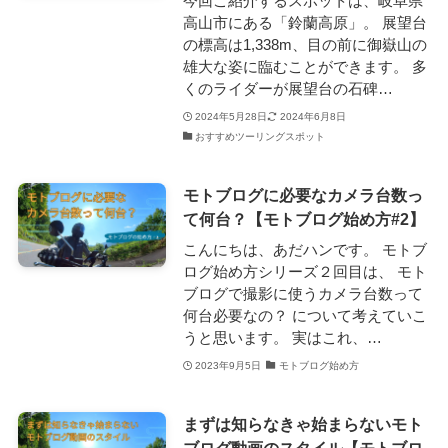
今回ご紹介するスポットは、岐阜県
高山市にある「鈴蘭高原」。 展望台
の標高は1,338m、目の前に御嶽山の
雄大な姿に臨むことができます。 多
くのライダーが展望台の石碑…
2024年5月28日
2024年6月8日
おすすめツーリングスポット
モトブログに必要なカメラ台数っ
て何台？【モトブログ始め方#2】
こんにちは、あだハンです。 モトブ
ログ始め方シリーズ２回目は、 モト
ブログで撮影に使うカメラ台数って
何台必要なの？ について考えていこ
うと思います。 実はこれ、…
2023年9月5日
モトブログ始め方
まずは知らなきゃ始まらないモト