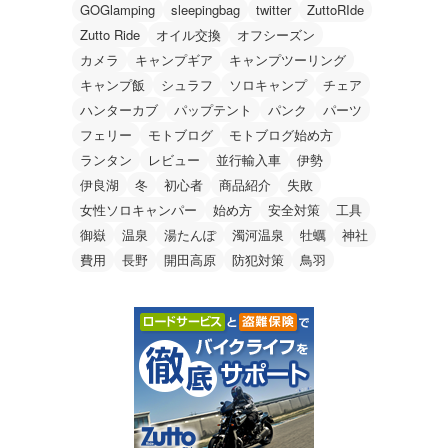
GOGlamping
sleepingbag
twitter
ZuttoRIde
Zutto Ride
オイル交換
オフシーズン
カメラ
キャンプギア
キャンプツーリング
キャンプ飯
シュラフ
ソロキャンプ
チェア
ハンターカブ
パップテント
パンク
パーツ
フェリー
モトブログ
モトブログ始め方
ランタン
レビュー
並行輸入車
伊勢
伊良湖
冬
初心者
商品紹介
失敗
女性ソロキャンパー
始め方
安全対策
工具
御嶽
温泉
湯たんぽ
濁河温泉
牡蠣
神社
費用
長野
開田高原
防犯対策
鳥羽