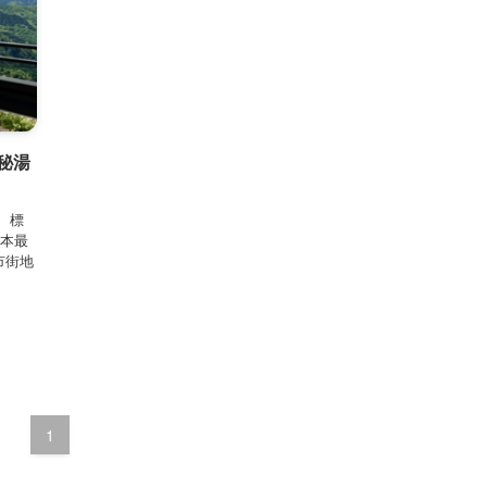
秘湯
 標
日本最
市街地
1