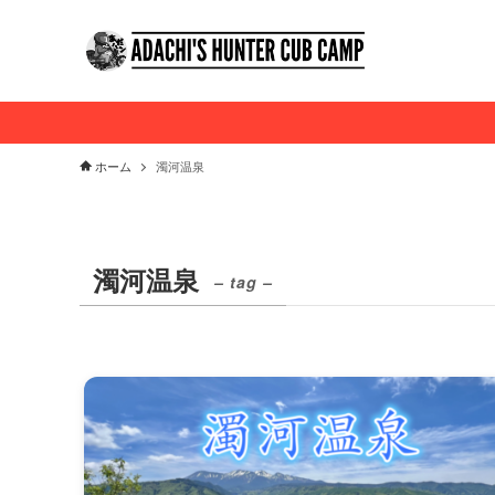
ホーム
濁河温泉
濁河温泉
– tag –