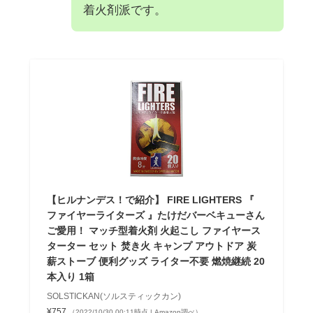
着火剤派です。
【ヒルナンデス！で紹介】 FIRE LIGHTERS 『
ファイヤーライターズ 』たけだバーベキューさん
ご愛用！ マッチ型着火剤 火起こし ファイヤース
ターター セット 焚き火 キャンプ アウトドア 炭
薪ストーブ 便利グッズ ライター不要 燃焼継続 20
本入り 1箱
SOLSTICKAN(ソルスティックカン)
¥757
（2022/10/30 00:11時点 | Amazon調べ）